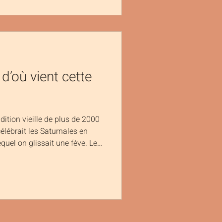
ez-nous vous accompagner
saire qui vous ressemble.
 d’où vient cette
adition vieille de plus de 2000
élébrait les Saturnales en
uel on glissait une fève. Le
liquement "le roi d’un jour".
est mêlée aux célébrations de
ris sa forme moderne :
 parfumée. Aujourd’hui, elle
on adore partager entre