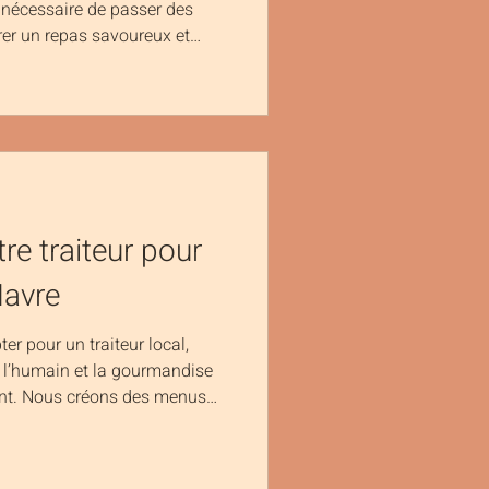
s nécessaire de passer des
rer un repas savoureux et
s simples, économiques et
mour sans stress… ou la
e traiteur local Le Havre, si
olaille fondante à la crème et
de, élégant et très
filets ou des
tre traiteur pour
Havre
ter pour un traiteur local,
t l’humain et la gourmandise
t. Nous créons des menus
er votre personnalité et faire
ent unique, chaleureux et
s dès aujourd’hui pour un