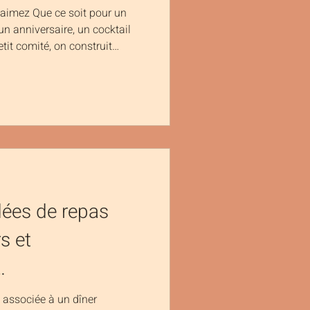
 aimez Que ce soit pour un
un anniversaire, un cocktail
tit comité, on construit
, à votre image. Cuisine
sique ou originale, c’est
occupe du reste. 2. On vous
message, et le projet prend
és, le timing et la logistique
idées de repas
s et
…
 associée à un dîner