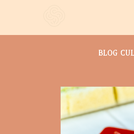
Accueil
À prop
Blog cul