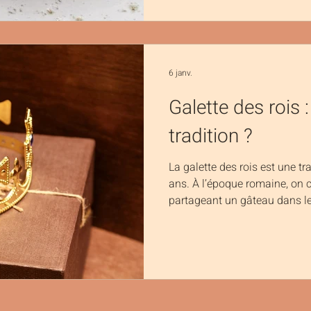
devis personnalisé et laiss
dans la création d’un anniver
6 janv.
Galette des rois :
tradition ?
La galette des rois est une tr
ans. À l’époque romaine, on c
partageant un gâteau dans leq
tirage au sort désignait symbo
Au Moyen Âge, la tradition s'
l’Épiphanie, et la galette a p
feuilletage doré et frangipane
est un rituel convivial que l’
collègues ou en fam