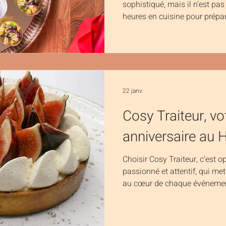
sophistiqué, mais il n’est pa
heures en cuisine pour prépa
romantique. Voici trois idée
délicieuses pour célébrer l’a
solution clé en main avec votr
l’inspiration manque ! ❤️ 1. V
aux champignons Un plat rapi
abordable. Faites revenir des 
22 janv.
Cosy Traiteur, vo
anniversaire au 
Choisir Cosy Traiteur, c’est op
passionné et attentif, qui me
au cœur de chaque événemen
sur mesure, pensés pour reflét
de votre anniversaire un mom
savoureux. 📩 Contactez-nou