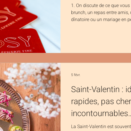
1. On discute de ce que vous
brunch, un repas entre amis, 
dînatoire ou un mariage en pe
ensemble un menu sur mesure
végétarienne, gourmande, clas
vous qui décidez, nous, on s’
simplifie la vie Un appel, un 
forme. Nous gérons les quantit
pour que tout soit fluide. Vou
5 févr.
Saint-Valentin : 
rapides, pas cher
incontournables
La Saint-Valentin est souvent