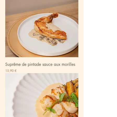
Suprême de pintade sauce aux morilles
Prix
15,90 €