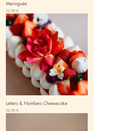
Meringuée
Prix
32,90 €
Letters & Numbers Cheesecake
Prix
32,90 €