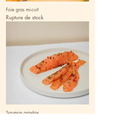
Foie gras mi-cuit
Rupture de stock
Saumon gravlax
Prix
10,90 €