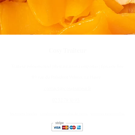
Cosy Trait
eur
Traiteur évènementiel | Restauration à emporter | Epicerie fine
9
8
rue du Président Wilson, Le Havre
contact@cosytraiteur.fr
9
9
02 32 7
10
3
Mentions légales
|
Conditions générales de vente
|
Données personnelles