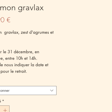
mon gravlax
Prix
90 €
 gravlax, zest d'agrumes et
er le 31 décembre, en
e, entre 10h et 14h.
e nous indiquer la date et
pour le retrait.
ionner
é
*