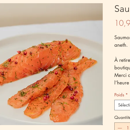
Sau
10,
Saumon
aneth.
À retir
boutiqu
Merci d
l’heure 
Poids
*
Sélect
Quantit