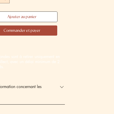
Ajouter au panier
Commander et payer
ndes sont à retirer uniquement en
ollect, avec un délai minimum de 2
rés.
nformation concernant les
 Lactose Fruits à coque