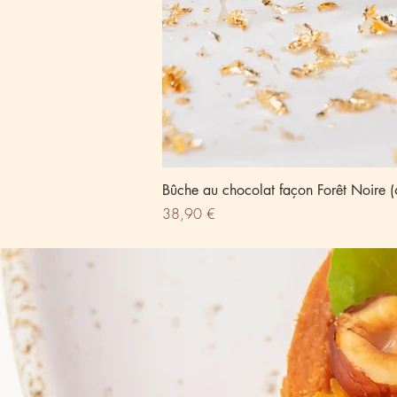
Bûche au chocolat façon Forêt Noire (
Prix
38,90 €