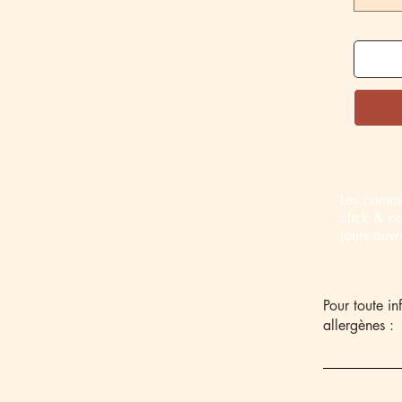
Les comma
click & c
jours ouv
Pour toute i
allergènes :
Oeufs Gluten