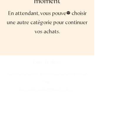
moment
En attendant, vous pouvez choisir
une autre catégorie pour continuer
vos achats.
Cosy Trait
eur
Traiteur évènementiel | Restauration à emporter | Epicerie
fine
9
8
rue du Président Wilson, Le Havre
contact@cosytraiteur.fr
9
9
02 32 7
10
3