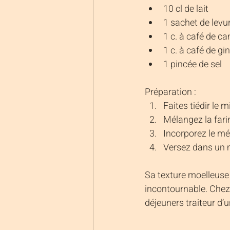
10 cl de lait
1 sachet de levu
1 c. à café de ca
1 c. à café de g
1 pincée de sel
Préparation :
Faites tiédir le mi
Mélangez la farine
Incorporez le mé
Versez dans un 
Sa texture moelleuse
incontournable. Chez
déjeuners traiteur d’