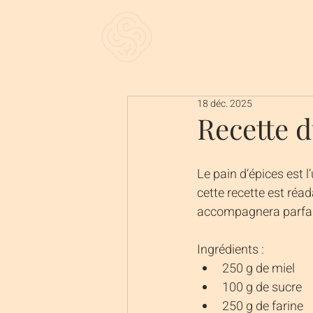
Accueil
À prop
18 déc. 2025
Recette d
Le pain d’épices est l
cette recette est réad
accompagnera parfait
Ingrédients :
250 g de miel
100 g de sucre
250 g de farine