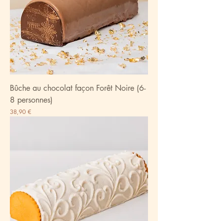
Bûche au chocolat façon Forêt Noire (6-
8 personnes)
Prix
38,90 €